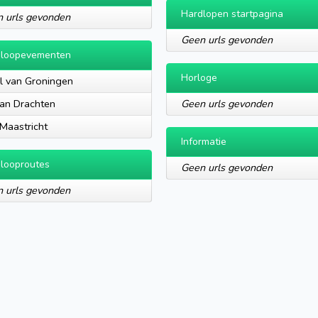
Hardlopen startpagina
 urls gevonden
Geen urls gevonden
dloopevementen
Horloge
jl van Groningen
an Drachten
Geen urls gevonden
 Maastricht
Informatie
looproutes
Geen urls gevonden
 urls gevonden