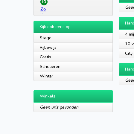
Geen
Har
Kijk ook eens op
4 mi
Stage
10 v
Rijbewijs
City
Gratis
Scholieren
Hard
Winter
Geen
Winkels
Geen urls gevonden