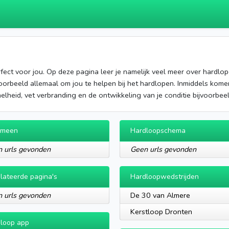
fect voor jou. Op deze pagina leer je namelijk veel meer over hardlope
voorbeeld allemaal om jou te helpen bij het hardlopen. Inmiddels kom
nelheid, vet verbranding en de ontwikkeling van je conditie bijvoorbeel
emeen
Hardloopschema
 urls gevonden
Geen urls gevonden
lateerde pagina's
Hardloopwedstrijden
 urls gevonden
De 30 van Almere
Kerstloop Dronten
loop app