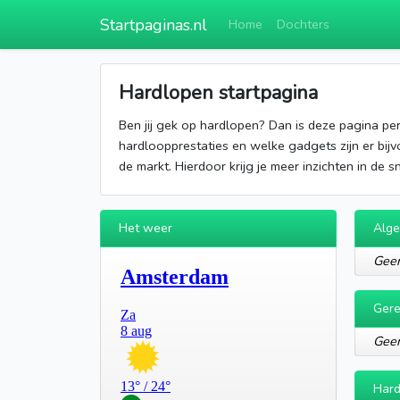
Startpaginas.nl
Home
Dochters
Hardlopen startpagina
Ben jij gek op hardlopen? Dan is deze pagina per
hardloopprestaties en welke gadgets zijn er bij
de markt. Hierdoor krijg je meer inzichten in de s
Het weer
Alg
Geen
Gere
Geen
Hard